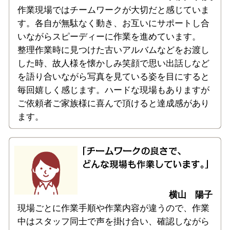
作業現場ではチームワークが大切だと感じていま
す。各自が無駄なく動き、お互いにサポートし合
いながらスピーディーに作業を進めています。
整理作業時に見つけた古いアルバムなどをお渡し
した時、故人様を懐かしみ笑顔で思い出話しなど
を語り合いながら写真を見ている姿を目にすると
毎回嬉しく感じます。ハードな現場もありますが
ご依頼者ご家族様に喜んで頂けると達成感があり
ます。
横山 陽子
現場ごとに作業手順や作業内容が違うので、作業
中はスタッフ同士で声を掛け合い、確認しながら