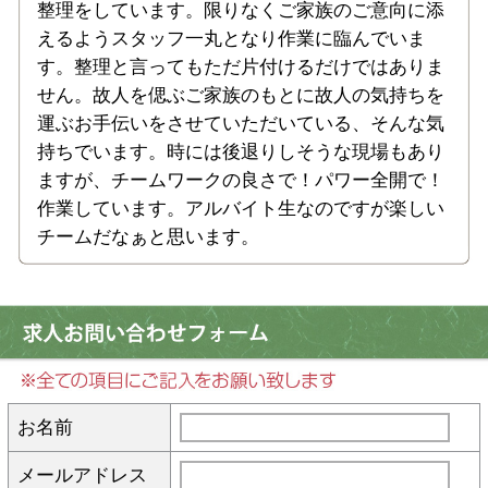
整理をしています。限りなくご家族のご意向に添
えるようスタッフ一丸となり作業に臨んでいま
す。整理と言ってもただ片付けるだけではありま
せん。故人を偲ぶご家族のもとに故人の気持ちを
運ぶお手伝いをさせていただいている、そんな気
持ちでいます。時には後退りしそうな現場もあり
ますが、チームワークの良さで！パワー全開で！
作業しています。アルバイト生なのですが楽しい
チームだなぁと思います。
お名前
メールアドレス